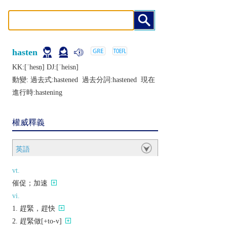
hasten
KK:[ˈhеsṇ] DJ:[ˈhеisn]
動變: 過去式:
hastened
過去分詞:
hastened
現在
進行時:
hastening
權威釋義
英語
vt.
催促；加速
vi.
趕緊，趕快
趕緊做[+to-v]