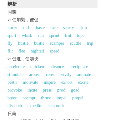
辨析
同義:
vt.使加緊，催促
hurry
rush
haste
race
scurry
skip
spurt
whisk
run
sprint
trot
lope
fly
hustle
bustle
scamper
scuttle
trip
flit
flee
hightail
speed
vt.促進，使加快
accelerate
quicken
advance
precipitate
stimulate
arouse
rouse
vivify
animate
bestir
motivate
inspire
exhort
excite
provoke
incite
press
prod
goad
boost
prompt
thrust
impel
propel
dispatch
expedite
step on it
反義:
vi.,vt.「催促；加速；趕忙」的反義字
delay
同義參見: