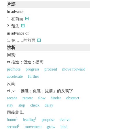
片語
in advance
在前面
預先
in advance of
在……的前面
辨析
同義:
vt.推進；促進；提高
promote
progress
proceed
move forward
accelerate
further
反義:
vi.,vt.「推進；促進；提前」的反義字
recede
retreat
slow
hinder
obstruct
stay
stop
check
delay
同義參見:
1
1
boom
leading
propose
evolve
1
second
movement
grow
lend