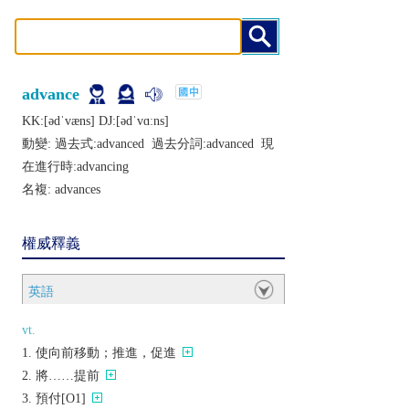
advance
KK:[ǝdˈvæns] DJ:[ǝdˈvɑːns]
動變: 過去式:
advanced
過去分詞:
advanced
現
在進行時:
advancing
名複:
advances
權威釋義
英語
vt.
使向前移動；推進，促進
將……提前
預付[O1]