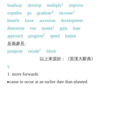
1
headway
develop
multiply
improve
1
1
expedite
go
graduate
increase
benefit
favor
accession
development
1
determine
rise
mount
gain
loan
2
approach
progress
speed
hasten
反義參見:
1
postpone
recede
block
以上來源於：《英漢大辭典》
v.
move forwards.
▸cause to occur at an earlier date than planned.
make or cause to make progress.
put forward (a theory or suggestion).
hand over (payment) to (someone) as a loan or
before it is due.
n.
a forward movement.
a development or improvement.