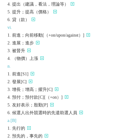
提出（建議，看法，理論等）
提升；提高（價格）
貸（款）
vi.
前進；向前移動[（+on/upon/against）]
進展；進步
被晉升
（物價）上漲
n.
前進[S1]
發展[C]
增長；增高；擢升[C]
預付；預付款[C][（+on）]
友好表示；殷勤[P]
候選人出外競選時的先遣助選人員
a.[B]
先行的
預先的，事先的