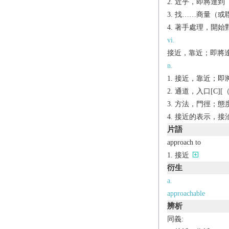
近乎，即將達到
找……商量（或聯繫
著手處理，開始
vi.
接近，靠近；即將
n.
接近，靠近；即將達
通道，入口[C][（
方法，門徑；態度[C
接近的表示，接洽[P
片語
approach to
接近
衍生
a.
approachable
辨析
同義: