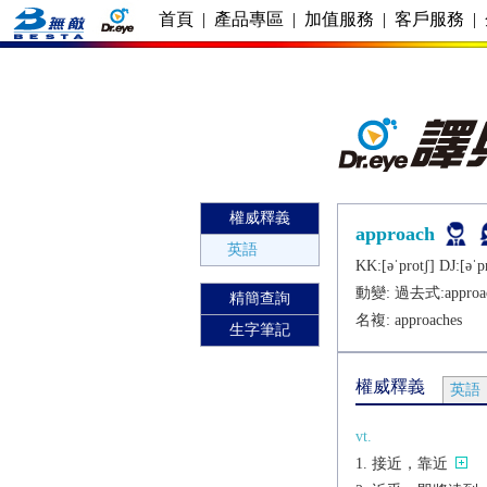
首頁
|
產品專區
|
加值服務
|
客戶服務
|
權威釋義
approach
英語
KK:[ǝˈprotʃ] DJ:[ǝˈp
動變: 過去式:
approa
精簡查詢
名複:
approaches
生字筆記
權威釋義
英語
vt.
接近，靠近