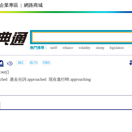
企業專區
|
網路商城
熱門搜尋：
tariff
reliance
volatility
slump
legislation
rǝutʃ]
ched
過去分詞:
approached
現在進行時:
approaching