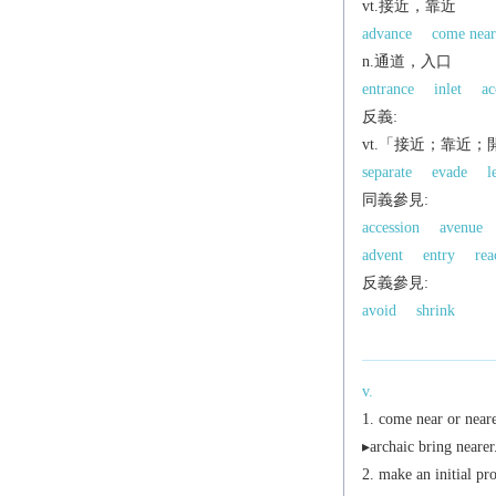
vt.接近，靠近
advance
come near
n.通道，入口
entrance
inlet
ac
反義:
vt.「接近；靠近
separate
evade
l
同義參見:
accession
avenue
advent
entry
rea
反義參見:
avoid
shrink
v.
come near or nearer
▸
archaic
bring nearer
make an initial pro