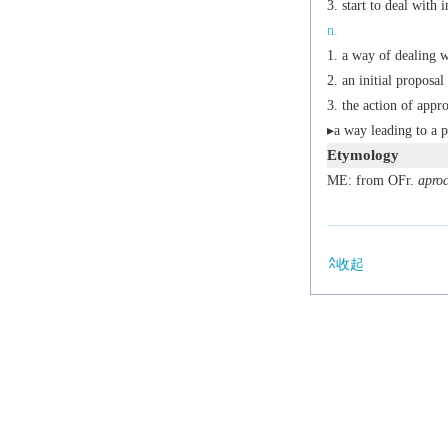
start to deal with 
n.
a way of dealing w
an initial proposal
the action of appr
▸a way leading to a p
Etymology
ME: from OFr.
aproc
收起