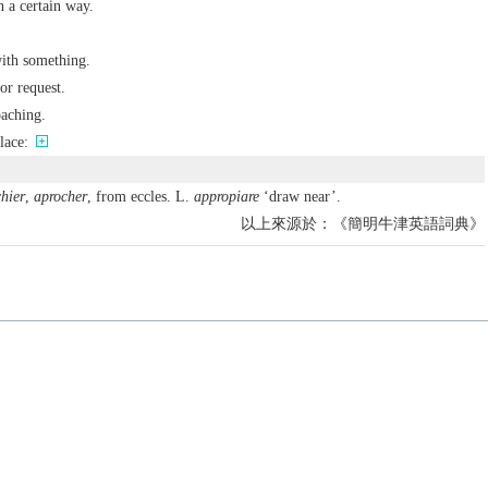
in a certain way.
ith something.
 or request.
oaching.
lace:
hier
,
aprocher
, from eccles. L.
appropiare
‘draw near’.
以上來源於：《簡明牛津英語詞典》