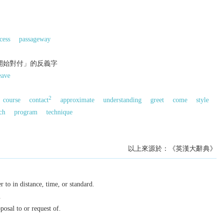
cess
passageway
；開始對付」的反義字
eave
2
course
contact
approximate
understanding
greet
come
style
ch
program
technique
以上來源於：《英漢大辭典》
 to in distance, time, or standard.
.
posal to or request of.