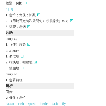
趕緊；匆忙
n.[U]
急忙；倉促；忙亂
（用於否定句和疑問句）必須趕快[+to-v]
渴望，急切
片語
hurry up
（使）趕緊
in a hurry
匆忙地
很快地；輕易地
情願地
hurry on
急著前往
辨析
同義:
vi.催促；急忙
hasten
rush
speed
hustle
dash
fly