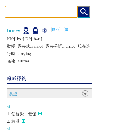
hurry
KK:[ˈhɝɪ] DJ:[ˈhʌri]
動變: 過去式:
hurried
過去分詞:
hurried
現在進
行時:
hurrying
名複:
hurries
權威釋義
英語
vt.
使趕緊；催促
急派
vi.