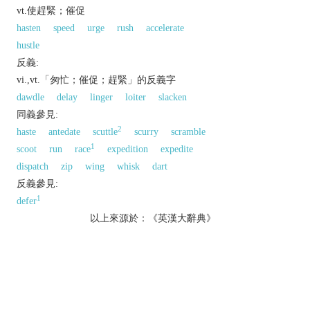
vt.使趕緊；催促
hasten
speed
urge
rush
accelerate
hustle
反義:
vi.,vt.「匆忙；催促；趕緊」的反義字
dawdle
delay
linger
loiter
slacken
同義參見:
2
haste
antedate
scuttle
scurry
scramble
1
scoot
run
race
expedition
expedite
dispatch
zip
wing
whisk
dart
反義參見:
1
defer
以上來源於：《英漢大辭典》
v.
(
hurries
,
hurrying
,
hurried
)
move or act quickly or more quickly.
▸do or finish (something) quickly.
n.