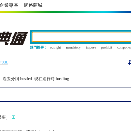
企業專區
|
網路商城
熱門搜尋：
outright
mandatory
impose
prohibit
componen
]
d
過去分詞:
hustled
現在進行時:
hustling
某事）