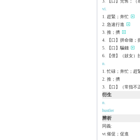
【口】兜售；（靠不
vi.
趕緊；奔忙
急速行進
推；擠
【口】拼命做；
【口】騙錢
【俚】（妓女）
n.
忙碌；奔忙；趕緊
推；擠
【口】（常指不
衍生
n.
hustler
辨析
同義:
vt.催促；促進