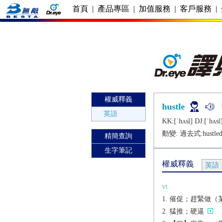
首頁
|
產品專區
|
加值服務
|
客戶服務
|
權威釋義
hustle
英語
KK:[ˈhʌsḷ] DJ:[ˈhʌsl
動變: 過去式:
hustle
精簡查詢
生字筆記
權威釋義
英語
vt.
催促；趕緊做（
猛推；硬逼