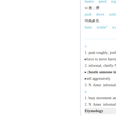
hasten
speed
urg
vi.推；擠
push
shove
jostl
同義參見:
2
haste
scuttle
sc
v.
push roughly; jostl
▸force to move hurri
informal,
chiefly 
▸ (
hustle someone i
▸sell aggressively.
N. Amer.
informal
n.
busy movement and
N. Amer.
informal
Etymology