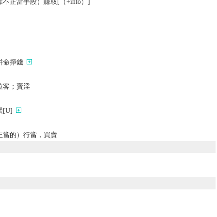
正當手段）賺取[（+into）]
拼命掙錢
拉客；賣淫
[U]
正當的）行當，買賣