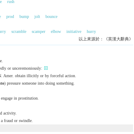
e
rush
e
prod
bump
jolt
bounce
urry
scramble
scamper
elbow
initiative
hurry
以上來源於：《英漢大辭典》
e.
edly or unceremoniously:
N. Amer.
obtain illicitly or by forceful action.
nto
) pressure someone into doing something.
engage in prostitution.
 activity.
a fraud or swindle.