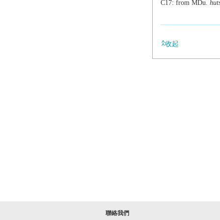
C17: from MDu.
hut
收起
聯絡我們