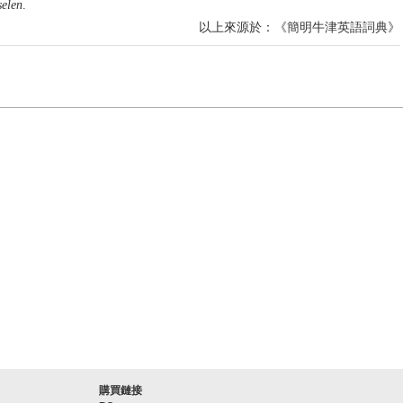
selen
.
以上來源於：《簡明牛津英語詞典》
購買鏈接