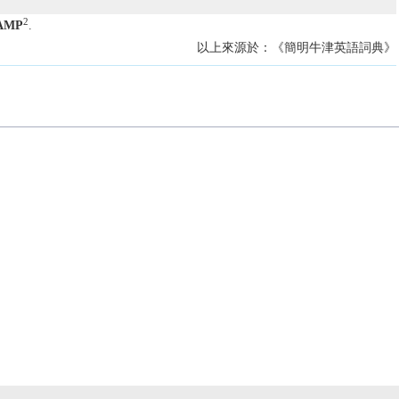
2
AMP
.
以上來源於：《簡明牛津英語詞典》