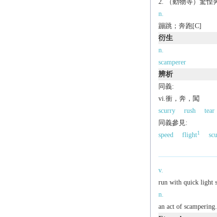
（動物等）驚惶
n.
蹦跳；奔跑[C]
衍生
n.
scamperer
辨析
同義:
vi.衝，奔，闖
scurry
rush
tear
同義參見:
1
speed
flight
scu
v.
run with quick light 
n.
an act of scampering.