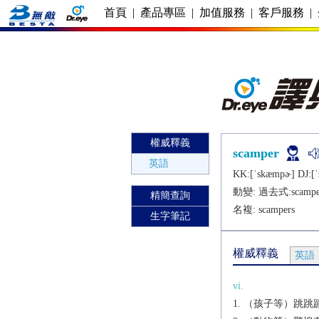
首頁
|
產品專區
|
加值服務
|
客戶服務
|
權威釋義
scamper
英語
KK:[ˈskæmpɚ] DJ:[
動變: 過去式:
scampe
精簡查詢
名複:
scampers
生字筆記
權威釋義
英語
vi.
（孩子等）跳跳蹦蹦[