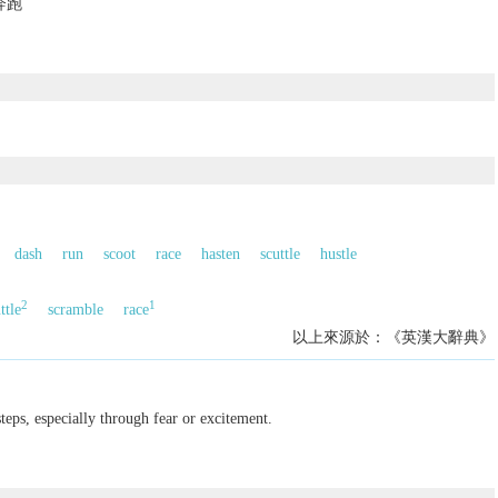
奔跑
dash
run
scoot
race
hasten
scuttle
hustle
2
1
ttle
scramble
race
以上來源於：《英漢大辭典》
steps, especially through fear or excitement.