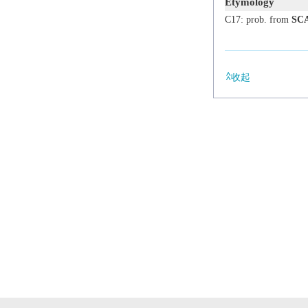
Etymology
C17: prob. from
SC
收起