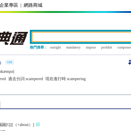
企業專區
|
網路商城
熱門搜尋：
outright
mandatory
impose
prohibit
componen
ˈskæmpǝ]
red
過去分詞:
scampered
現在進行時:
scampering
Q][（+about）]