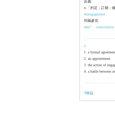
反義:
n.「約定；訂婚；
disengagement
同義參見:
1
date
conscription
n.
a formal agreement
an appointment.
the action of enga
a battle between a
收起