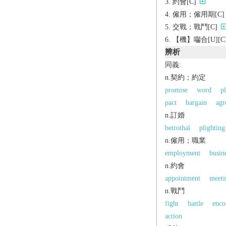
約會[C]
僱用；僱用期[C]
交戰；戰鬥[C]
【機】囓合[U][C
辨析
同義:
n.契約；約定
promise
word
p
pact
bargain
agr
n.訂婚
betrothal
plighting
n.僱用；職業
employment
busin
n.約會
appointment
meeti
n.戰鬥
fight
battle
enco
action