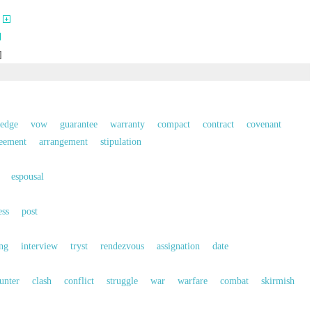
]
ledge
vow
guarantee
warranty
compact
contract
covenant
eement
arrangement
stipulation
espousal
ess
post
ng
interview
tryst
rendezvous
assignation
date
unter
clash
conflict
struggle
war
warfare
combat
skirmish