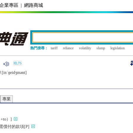
企業專區
|
網路商城
熱門搜尋：
tariff
reliance
volatility
slump
legislation
:[inˈɡеidʒmǝnt]
專業
+to）]
需償付的款項[P]