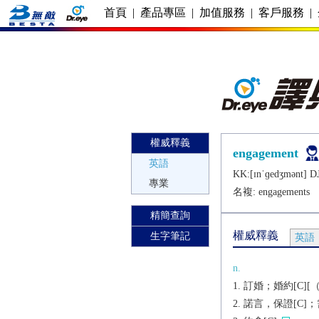
首頁
|
產品專區
|
加值服務
|
客戶服務
|
權威釋義
engagement
英語
KK:[ɪnˈɡеdʒmǝnt] DJ
專業
名複:
engagements
精簡查詢
權威釋義
生字筆記
英語
n.
訂婚；婚約[C][（
諾言，保證[C]；