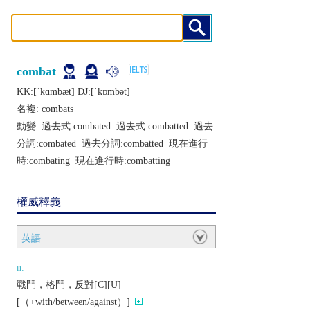
combat
KK:[ˈkɑmbæt] DJ:[ˈkɒmbǝt]
名複:
combats
動變: 過去式:
combated
過去式:
combatted
過去
分詞:
combated
過去分詞:
combatted
現在進行
時:
combating
現在進行時:
combatting
權威釋義
英語
n.
戰鬥，格鬥，反對[C][U]
[（+with/between/against）]