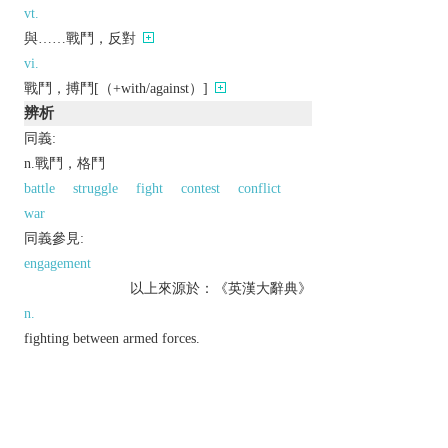
vt.
與……戰鬥，反對
vi.
戰鬥，搏鬥[（+with/against）]
辨析
同義:
n.戰鬥，格鬥
battle
struggle
fight
contest
conflict
war
同義參見:
engagement
以上來源於：《英漢大辭典》
n.
fighting between armed forces.
v.
(
combats
,
combating
or
combatting
,
combated
or
combatted
)
take action to reduce or prevent (something