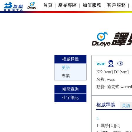
首頁
|
產品專區
|
加值服務
|
客戶服務
|
權威釋義
war
英語
KK:[wɒr] DJ:[wɒː]
專業
名複:
wars
動變: 過去式:
warred
精簡查詢
生字筆記
權威釋義
英語
n.
戰爭[U][C]