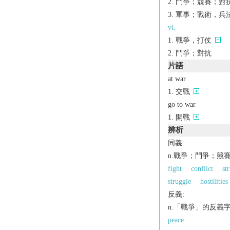
鬥爭；競賽；對抗，
軍事；戰術，兵法
vi.
戰爭，打仗
鬥爭；對抗
片語
at war
交戰
go to war
開戰
辨析
同義:
n.戰爭；鬥爭；競
fight
conflict
str
struggle
hostilities
反義:
n.「戰爭」的反義
peace