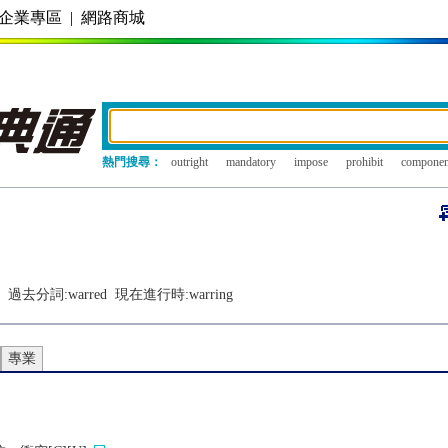
企業專區
|
網路商城
熱門搜尋：
outright
mandatory
impose
prohibit
componen
過去分詞:
warred
現在進行時:
warring
專業