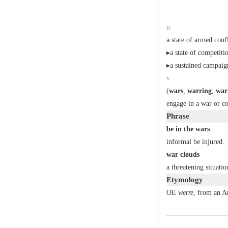
n.
a state of armed conf
▸a state of competitio
▸a sustained campaig
v.
(
wars
,
warring
,
war
engage in a war or co
Phrase
be in the wars
informal
be injured.
war clouds
a threatening situation
Etymology
OE
werre
, from an A