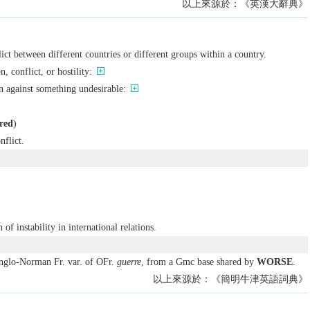
以上來源於：《英漢大辭典》
lict between different countries or different groups within a country.
n, conflict, or hostility:
n against something undesirable:
red
)
nflict.
 of instability in international relations.
nglo-Norman Fr. var. of OFr.
guerre
, from a Gmc base shared by
WORSE
.
以上來源於：《簡明牛津英語詞典》