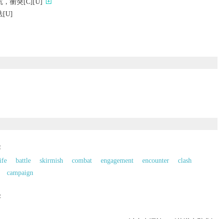
衝突[C][U]
[U]
賽
ife
battle
skirmish
combat
engagement
encounter
clash
campaign
字