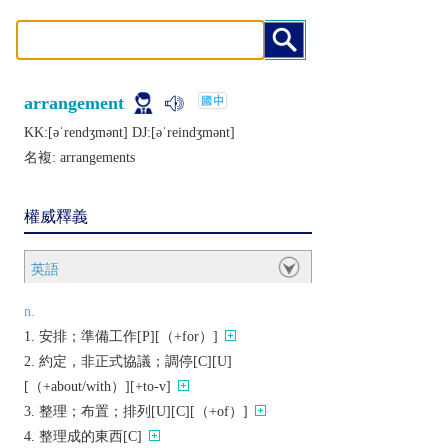
arrangement
KK:[ǝˈrеndʒmǝnt] DJ:[ǝˈrеindʒmǝnt]
名複:
arrangements
權威釋義
英語
n.
安排；準備工作[P][（+for）]
約定，非正式協議；調停[C][U]
[（+about/with）][+to-v]
整理；布置；排列[U][C][（+of）]
整理成的東西[C]