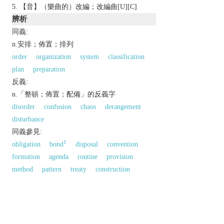
【音】（樂曲的）改編；改編曲[U][C]
辨析
同義:
n.安排；佈置；排列
order
organization
system
classification
plan
preparation
反義:
n.「整頓；佈置；配備」的反義字
disorder
confusion
chaos
derangement
disturbance
同義參見:
1
obligation
bond
disposal
convention
formation
agenda
routine
provision
method
pattern
treaty
construction
music
network
engagement
category
1
appointment
disposition
line
以上來源於：《英漢大辭典》
n.