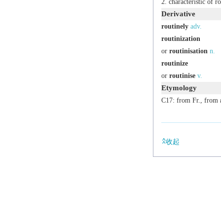
characteristic of r
Derivative
routinely
adv.
routinization
or
routinisation
n.
routinize
or
routinise
v.
Etymology
C17: from Fr., from
收起