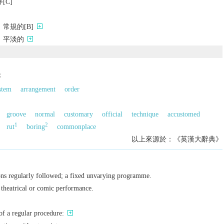
[C]
常規的[B]
；平淡的
序
stem
arrangement
order
groove
normal
customary
official
technique
accustomed
1
2
rut
boring
commonplace
以上來源於：《英漢大辭典》
ons regularly followed; a fixed unvarying programme.
a theatrical or comic performance.
of a regular procedure: