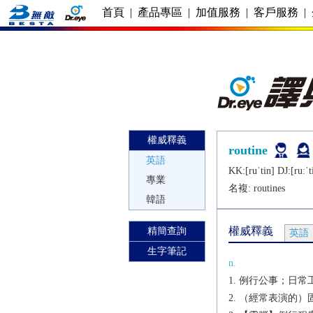
首頁
|
產品專區
|
加值服務
|
客戶服務
|
權威釋義
routine
英語
KK:[ruˈtin] DJ:[ruːˈt
專業
名複:
routines
韓語
權威釋義
精簡查詢
英語
生字筆記
n.
例行公事；日常工
（經常表演的）固