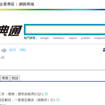
企業專區
|
網路商城
熱門搜尋：
outright
mandatory
impose
prohibit
componen
iːn]
專業
韓語
作；慣例；慣常的程序[U][C]
定劇目；一套固定舞步（或動作）[C]