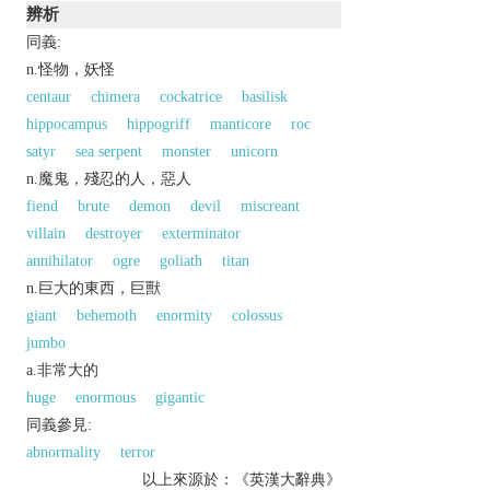
辨析
同義:
n.怪物，妖怪
centaur
chimera
cockatrice
basilisk
hippocampus
hippogriff
manticore
roc
satyr
sea serpent
monster
unicorn
n.魔鬼，殘忍的人，惡人
fiend
brute
demon
devil
miscreant
villain
destroyer
exterminator
annihilator
ogre
goliath
titan
n.巨大的東西，巨獸
giant
behemoth
enormity
colossus
jumbo
a.非常大的
huge
enormous
gigantic
同義參見:
abnormality
terror
以上來源於：《英漢大辭典》