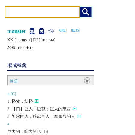
monster
KK:[ˈmɑnstɚ] DJ:[ˈmɒnstǝ]
名複:
monsters
權威釋義
英語
n.[C]
怪物，妖怪
【口】巨人；巨獸；巨大的東西
兇惡的人，殘忍的人，魔鬼般的人
a.
巨大的，龐大的[Z][B]