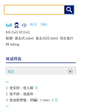
lull
KK:[lʌl] DJ:[lʌl]
動變: 過去式:
lulled
過去分詞:
lulled
現在進行
時:
lulling
權威釋義
英語
vt.
使安靜；使入睡
使平靜；使緩和
使放鬆警惕，哄騙[（+into）]
vi.