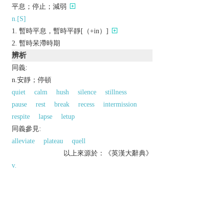
平息；停止；減弱
n.[S]
暫時平息，暫時平靜[（+in）]
暫時呆滯時期
辨析
同義:
n.安靜；停頓
quiet
calm
hush
silence
stillness
pause
rest
break
recess
intermission
respite
lapse
letup
同義參見:
alleviate
plateau
quell
以上來源於：《英漢大辭典》
v.
calm or send to sleep with soothing sounds or
movements.
▸cause to feel deceptively secure.
▸(of noise or a storm) abate.