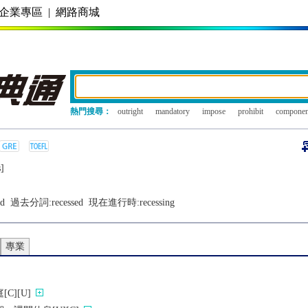
企業專區
|
網路商城
熱門搜尋：
outright
mandatory
impose
prohibit
componen
]
ed
過去分詞:
recessed
現在進行時:
recessing
專業
C][U]