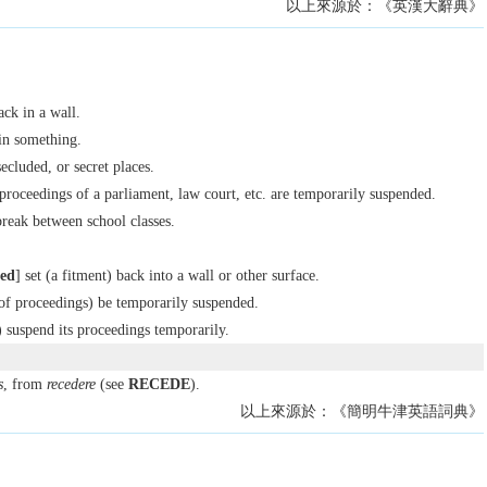
以上來源於：《英漢大辭典》
ack in a wall.
in something.
ecluded, or secret places.
proceedings of a parliament, law court, etc. are temporarily suspended.
reak between school classes.
sed
] set (a fitment) back into a wall or other surface.
of proceedings) be temporarily suspended.
) suspend its proceedings temporarily.
s
, from
recedere
(see
RECEDE
).
以上來源於：《簡明牛津英語詞典》