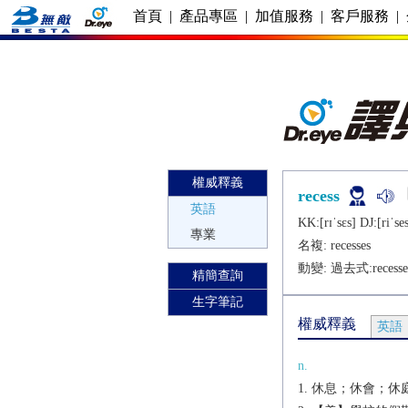
首頁
|
產品專區
|
加值服務
|
客戶服務
|
權威釋義
recess
英語
KK:[rɪˈsɛs] DJ:[riˈsеs
專業
名複:
recesses
動變: 過去式:
recess
精簡查詢
生字筆記
權威釋義
英語
n.
休息；休會；休庭[