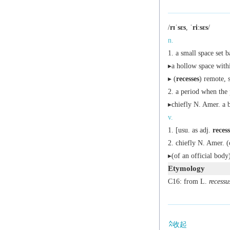
/
rɪˈsɛs
,
ˈriːsɛs
/
n.
a small space set b
▸a hollow space with
▸ (
recesses
) remote, s
a period when the 
▸
chiefly N. Amer.
a b
v.
[
usu. as
adj.
reces
chiefly N. Amer.
(
▸(of an official body
Etymology
C16: from L.
recessu
收起