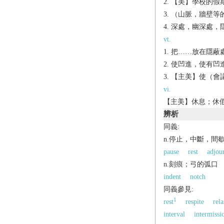
【美】學校的假期；
（山脈，牆壁等的
深處，幽深處，隱
vt.
把……放在隱蔽
使凹進，使有凹
【主美】使（會
vi.
【主美】休息；休假；
辨析
同義:
n.停止，中斷，間
pause
rest
adjou
n.刻痕；弓的弧口
indent
notch
同義參見:
1
rest
respite
rela
interval
intermissi