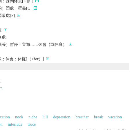
課間休息[U][C]
）凹處；壁龕[C]
蔽處[P]
處
進處
議等）暫停；宣布……休會（或休庭）
休會；休庭[（+for）]
歇
rn
xation
nook
niche
lull
depression
breather
break
vacation
on
interlude
truce