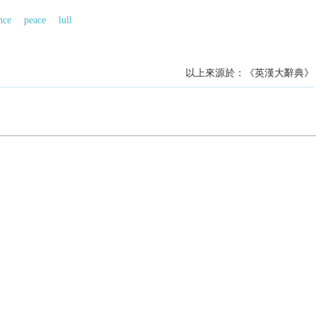
nce
peace
lull
以上來源於：《英漢大辭典》