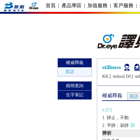
首頁
|
產品專區
|
加值服務
|
客戶服務
|
權威釋義
stillness
英語
KK:[ˈstɪlnɪs] DJ:[ˈsti
精簡查詢
生字筆記
權威釋義
英語
n.[U]
靜止，不動
平靜；寂靜
辨析