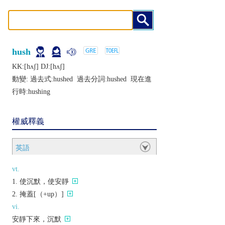
hush
KK:[hʌʃ] DJ:[hʌʃ]
動變: 過去式:
hushed
過去分詞:
hushed
現在進
行時:
hushing
權威釋義
英語
vt.
使沉默，使安靜
掩蓋[（+up）]
vi.
安靜下來，沉默