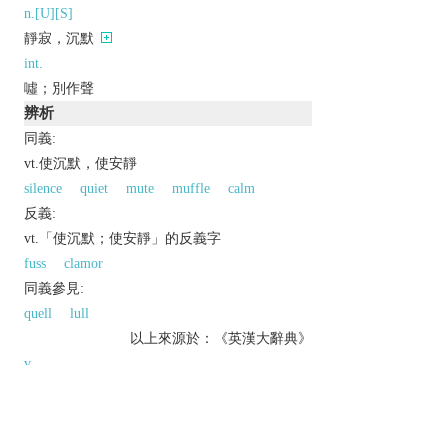
n.[U][S]
靜寂，沉默
int.
噓；別作聲
辨析
同義:
vt.使沉默，使安靜
silence
quiet
mute
muffle
calm
反義:
vt.「使沉默；使安靜」的反義字
fuss
clamor
同義參見:
quell
lull
以上來源於：《英漢大辭典》
v.
make or become quiet.
(
hush something up
) suppress public mention
of something.