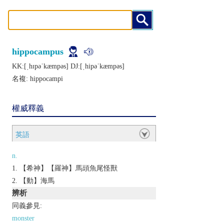
hippocampus
KK:[ˌhɪpǝˈkæmpǝs] DJ:[ˌhipǝˈkæmpǝs]
名複:
hippocampi
權威釋義
英語
n.
【希神】【羅神】馬頭魚尾怪獸
【動】海馬
辨析
同義參見:
monster