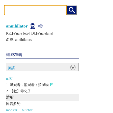
annihilator
KK:[ǝˈnaɪǝˌlеtɚ] DJ:[ǝˈnaiǝlеitǝ]
名複:
annihilators
權威釋義
英語
n.[C]
殲滅者，消滅者；消滅物
【數】零化子
辨析
同義參見:
monster
butcher