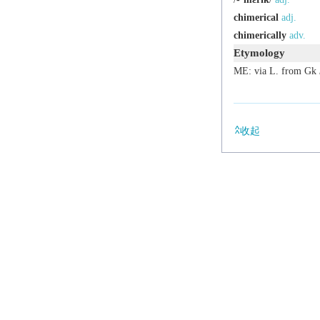
chimerical
adj.
chimerically
adv.
Etymology
ME: via L. from Gk
收起