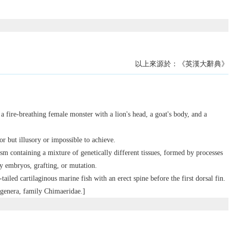
以上來源於：《英漢大辭典》
a fire-breathing female monster with a lion's head, a goat's body, and a
r but illusory or impossible to achieve.
m containing a mixture of genetically different tissues, formed by processes
ly embryos, grafting, or mutation.
-tailed cartilaginous marine fish with an erect spine before the first dorsal fin.
genera, family Chimaeridae.]