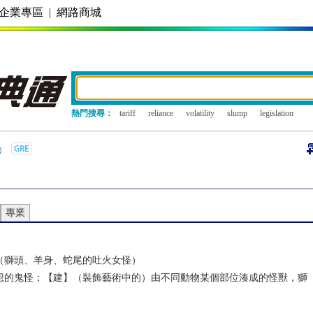
企業專區
|
網路商城
熱門搜尋：
tariff
reliance
volatility
slump
legislation
專業
（獅頭、羊身、蛇尾的吐火女怪）
想的鬼怪；【建】（裝飾藝術中的）由不同動物某個部位湊成的怪獸，獅