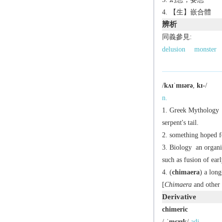
【生】嵌合體
辨析
同義參見:
delusion
monster
/
kʌɪˈmɪərə
,
kɪ-
/
n.
Greek Mythology
serpent's tail.
something hoped fo
Biology
an organis
such as fusion of ear
(
chimaera
) a long
[
Chimaera
and other 
Derivative
chimeric
/
-ˈmɛrɪk
/
adj.