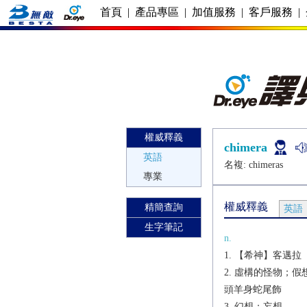
首頁
|
產品專區
|
加值服務
|
客戶服務
|
權威釋義
chimera
英語
名複:
chimeras
專業
權威釋義
精簡查詢
英語
生字筆記
n.
【希神】客邁拉
虛構的怪物；假
頭羊身蛇尾飾
幻想；妄想