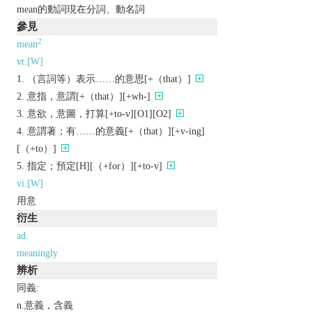
mean的動詞現在分詞、動名詞
參見
2
mean
vt.[W]
（言詞等）表示……的意思[+（that）]
意指，意謂[+（that）][+wh-]
意欲，意圖，打算[+to-v][O1][O2]
意謂著；有……的意義[+（that）][+v-ing]
[（+to）]
指定；預定[H][（+for）][+to-v]
vi.[W]
用意
衍生
ad.
meaningly
辨析
同義:
n.意義，含義