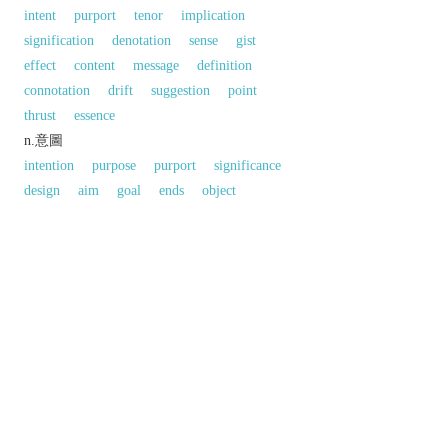
intent
purport
tenor
implication
signification
denotation
sense
gist
effect
content
message
definition
connotation
drift
suggestion
point
thrust
essence
n.意圖
intention
purpose
purport
significance
design
aim
goal
ends
object
反義:
a.「有意思的」的反義字
unmeaning
同義參見:
2
2
context
import
content
objective
thesis
significant
meat
以上來源於：《英漢大辭典》
n.
what is meant by a word, text, concept, or
action.