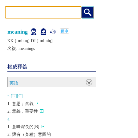
meaning
KK:[ˈminɪŋ] DJ:[ˈmiːniŋ]
名複:
meanings
權威釋義
英語
n.[U][C]
意思；含義
意義，重要性
a.
意味深長的[B]
懷有（某種）意圖的