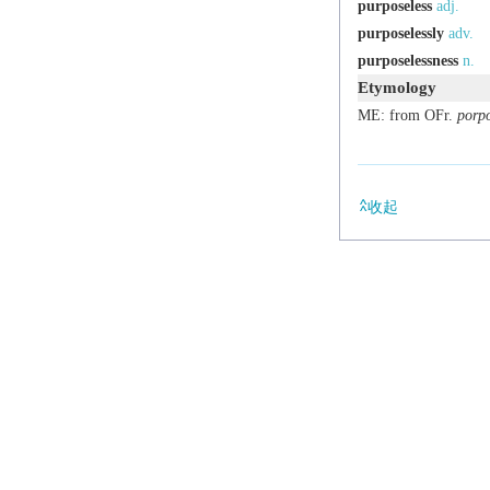
purposeless
adj.
purposelessly
adv.
purposelessness
n.
Etymology
ME: from OFr.
porp
收起