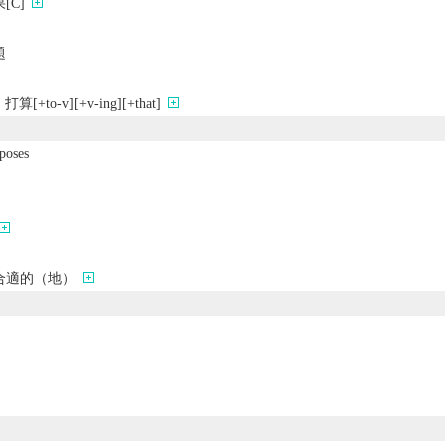
[C]
題
o-v][+v-ing][+that]
rposes
合適的（地）