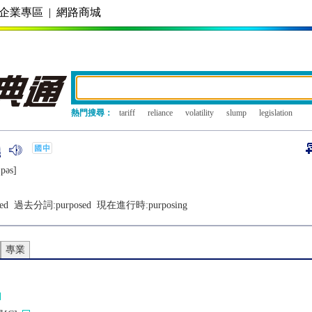
企業專區
|
網路商城
熱門搜尋：
tariff
reliance
volatility
slump
legislation
pǝs]
ed
過去分詞:
purposed
現在進行時:
purposing
專業