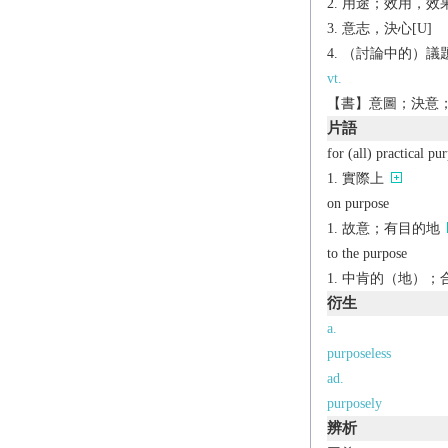
用途；效用，效果
意志，決心[U]
（討論中的）議
vt.
【書】意圖；決意；打算[+t
片語
for (all) practical pu
實際上
on purpose
故意；有目的地
to the purpose
中肯的（地）；
衍生
a.
purposeless
ad.
purposely
辨析