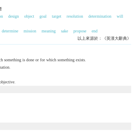
標
on
design
object
goal
target
resolution
determination
will
determine
mission
meaning
sake
propose
end
以上來源於：《英漢大辭典》
ch something is done or for which something exists.
nation.
objective.