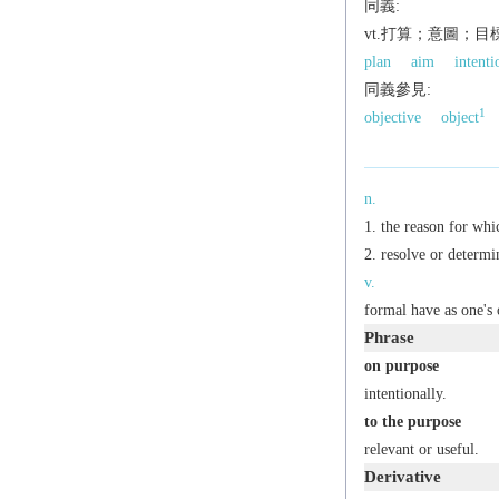
同義:
vt.打算；意圖；目
plan
aim
intenti
同義參見:
1
objective
object
n.
the reason for whi
resolve or determi
v.
formal
have as one's 
Phrase
on purpose
intentionally.
to the purpose
relevant or useful.
Derivative