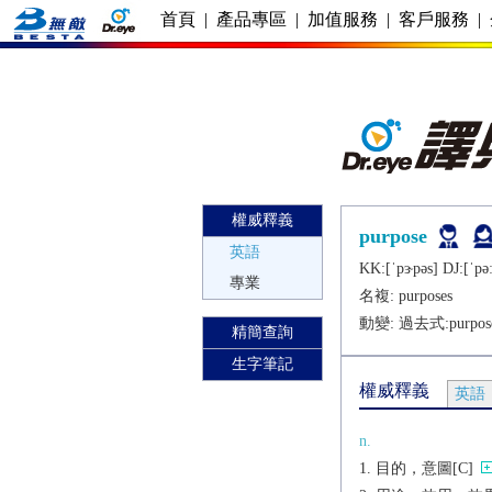
首頁
|
產品專區
|
加值服務
|
客戶服務
|
權威釋義
purpose
英語
KK:[ˈpɝpǝs] DJ:[ˈpǝː
專業
名複:
purposes
動變: 過去式:
purpos
精簡查詢
生字筆記
權威釋義
英語
n.
目的，意圖[C]