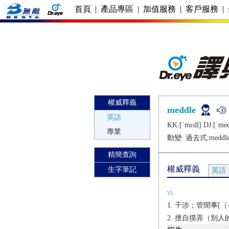
首頁
|
產品專區
|
加值服務
|
客戶服務
|
權威釋義
meddle
英語
KK:[ˈmɛdḷ] DJ:[ˈmеd
專業
動變: 過去式:
meddl
精簡查詢
權威釋義
生字筆記
英語
vi.
干涉；管閒事[（+in
擅自摸弄（別人的物