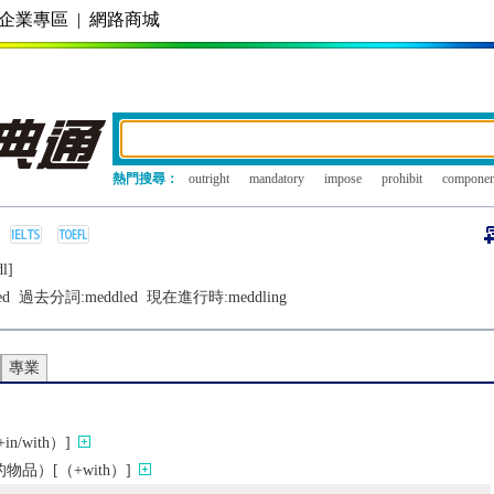
企業專區
|
網路商城
熱門搜尋：
outright
mandatory
impose
prohibit
componen
l]
ed
過去分詞:
meddled
現在進行時:
meddling
專業
/with）]
品）[（+with）]