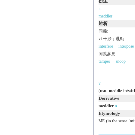
衍生
n.
meddler
辨析
同義:
vi.干涉；亂動
interfere
interpose
同義參見:
tamper
snoop
v.
(
usu.
meddle in/wit
Derivative
meddler
n.
Etymology
ME (in the sense ‘mi