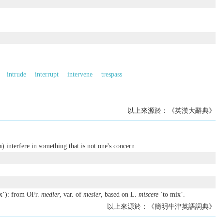
intrude
interrupt
intervene
trespass
以上來源於：《英漢大辭典》
h
) interfere in something that is not one's concern.
x’): from OFr.
medler
, var. of
mesler
, based on L.
miscere
‘to mix’.
以上來源於：《簡明牛津英語詞典》