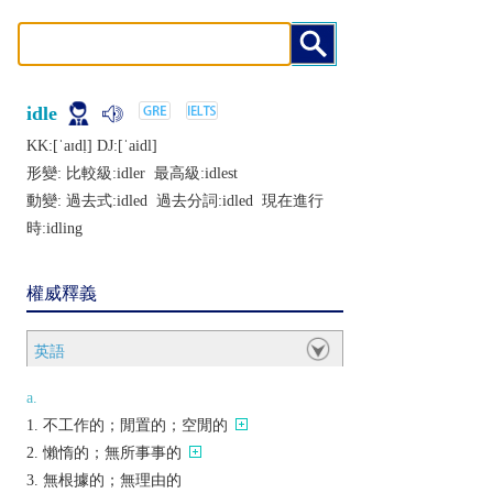
idle
KK:[ˈaɪdḷ] DJ:[ˈaidl]
形變: 比較級:
idler
最高級:
idlest
動變: 過去式:
idled
過去分詞:
idled
現在進行
時:
idling
權威釋義
英語
a.
不工作的；閒置的；空閒的
懶惰的；無所事事的
無根據的；無理由的