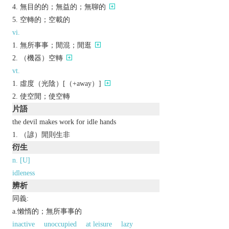
無目的的；無益的；無聊的
空轉的；空載的
vi.
無所事事；閒混；閒逛
（機器）空轉
vt.
虛度（光陰）[（+away）]
使空閒；使空轉
片語
the devil makes work for idle hands
（諺）閒則生非
衍生
n. [U]
idleness
辨析
同義:
a.懶惰的；無所事事的
inactive
unoccupied
at leisure
lazy