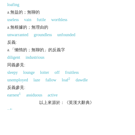
loafing
a.無益的；無聊的
useless
vain
futile
worthless
a.無根據的；無理由的
unwarranted
groundless
unfounded
反義:
a.「懶惰的；無聊的」的反義字
diligent
industrious
同義參見:
sleepy
lounge
loiter
off
fruitless
2
unemployed
laze
fallow
loaf
dawdle
反義參見:
1
earnest
assiduous
active
以上來源於：《英漢大辭典》
adj.
(
idler
,
idlest
)
avoiding work; lazy.
▸not working or in use.