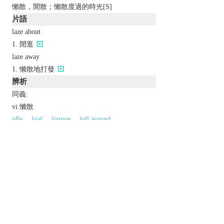
懶散，閒散；懶散度過的時光[S]
片語
laze about
閒逛
laze away
懶散地打發
辨析
同義:
vi.懶散
idle
loaf
lounge
loll around
vi.混日子
pass time
waste time
kill time
consume
time
trifle
fritter
fool away
以上來源於：《英漢大辭典》
v.
spend time in a relaxed, lazy manner.
n.
a spell of lazing.