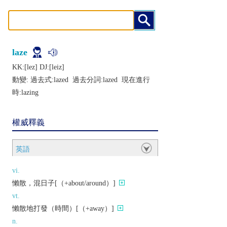
laze
KK:[lеz] DJ:[lеiz]
動變: 過去式:
lazed
過去分詞:
lazed
現在進行
時:
lazing
權威釋義
英語
vi.
懶散，混日子[（+about/around）]
vt.
懶散地打發（時間）[（+away）]
n.