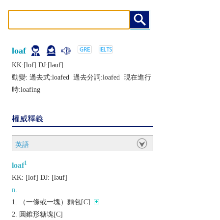
loaf
KK:[lof] DJ:[lǝuf]
動變: 過去式:
loafed
過去分詞:
loafed
現在進行
時:
loafing
權威釋義
英語
1
loaf
KK:
[lof]
DJ:
[lǝuf]
n.
（一條或一塊）麵包[C]
圓錐形糖塊[C]