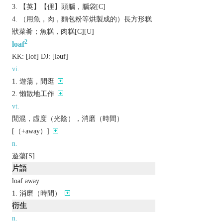
【英】【俚】頭腦，腦袋[C]
（用魚，肉，麵包粉等烘製成的）長方形糕
狀菜肴；魚糕，肉糕[C][U]
2
loaf
KK:
[lof]
DJ:
[lǝuf]
vi.
遊蕩，閒逛
懶散地工作
vt.
閒混，虛度（光陰），消磨（時間）
[（+away）]
n.
遊蕩[S]
片語
loaf away
消磨（時間）
衍生
n.