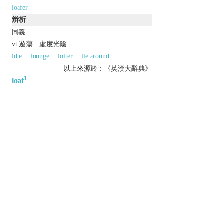
loafer
辨析
同義:
vt.遊蕩；虛度光陰
idle
lounge
loiter
lie around
以上來源於：《英漢大辭典》
1
loaf
n.
(
pl.
loaves
)
a quantity of bread that is shaped and baked in one
piece.
Phrase
use one's loaf
Brit.
informal
use one's common sense. [prob.
from
loaf of bread
, rhyming sl. for ‘head’.]
Etymology
OE
hlāf
, of Gmc origin.
2
loaf