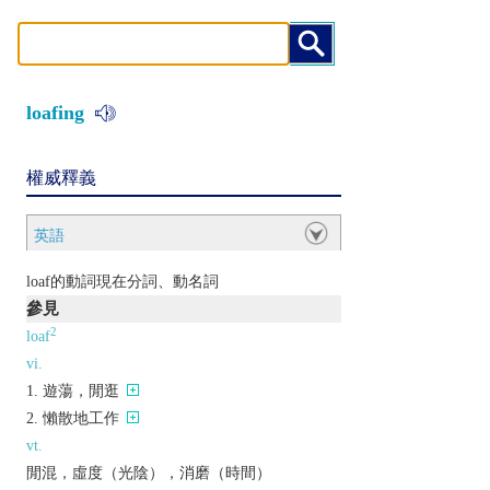
loafing
權威釋義
英語
loaf的動詞現在分詞、動名詞
參見
2
loaf
vi.
遊蕩，閒逛
懶散地工作
vt.
閒混，虛度（光陰），消磨（時間）