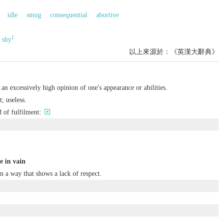
idle
smug
consequential
abortive
1
shy
以上來源於：《英漢大辭典》
an excessively high opinion of one's appearance or abilities.
; useless.
 of fulfilment:
e in vain
 a way that shows a lack of respect.