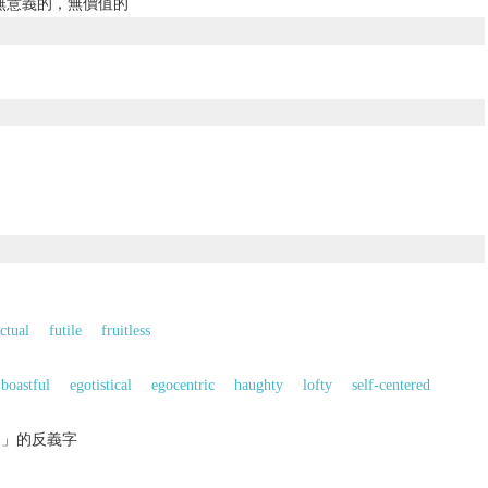
無意義的，無價值的
ctual
futile
fruitless
的
boastful
egotistical
egocentric
haughty
lofty
self-centered
的」的反義字