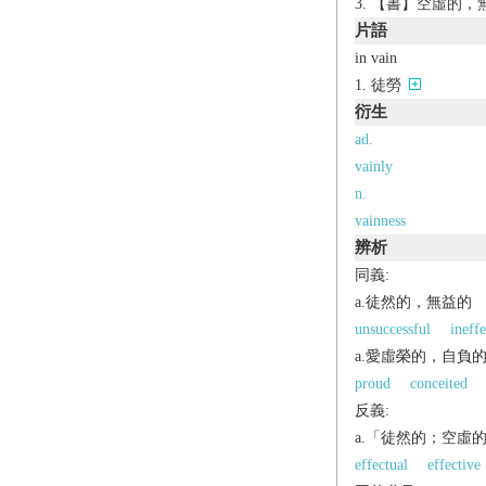
【書】空虛的，
片語
in vain
徒勞
衍生
ad.
vainly
n.
vainness
辨析
同義:
a.徒然的，無益的
unsuccessful
ineffe
a.愛虛榮的，自負
proud
conceited
反義:
a.「徒然的；空虛
effectual
effective