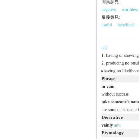
同義參見:
negative
worthless
反義參見:
useful
beneficial
adj.
having or showing 
producing no result
▸having no likelihood
Phrase
in vain
without success.
take someone's nam
use someone's name in
Derivative
vainly
adv.
Etymology