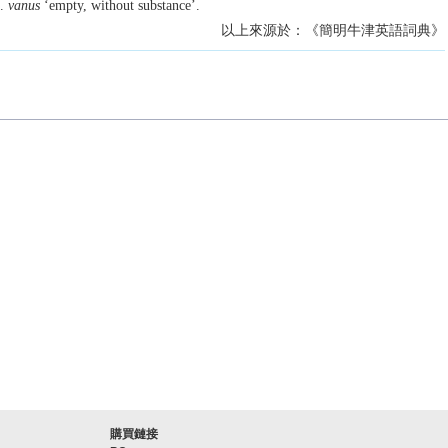
L.
vanus
‘empty, without substance’.
以上來源於：《簡明牛津英語詞典》
購買鏈接