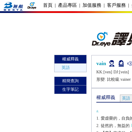
首頁
|
產品專區
|
加值服務
|
客戶服務
|
權威釋義
vain
英語
KK:[vеn] DJ:[vеin]
形變: 比較級:
vainer
精簡查詢
生字筆記
權威釋義
英語
a.
愛虛榮的，自負
徒然的，無益的