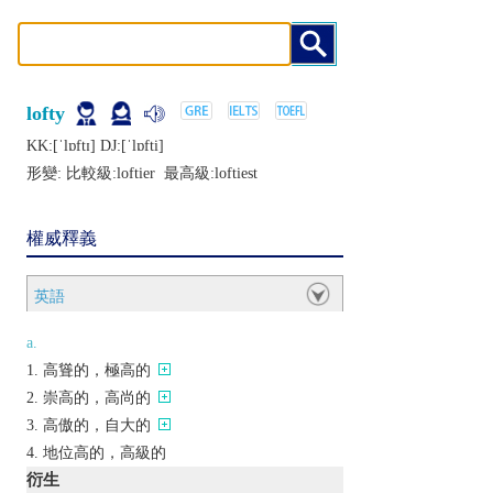
lofty
KK:[ˈlɒftɪ] DJ:[ˈlɒfti]
形變: 比較級:
loftier
最高級:
loftiest
權威釋義
英語
a.
高聳的，極高的
崇高的，高尚的
高傲的，自大的
地位高的，高級的
衍生