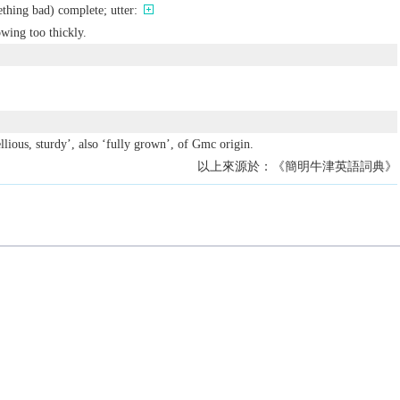
ething bad) complete; utter:
owing too thickly.
llious, sturdy’, also ‘fully grown’, of Gmc origin.
以上來源於：《簡明牛津英語詞典》