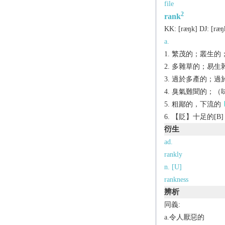
file
2
rank
KK:
[ræŋk]
DJ:
[ræŋ
a.
繁茂的；叢生的
多雜草的；易生雜草
過於多產的；過於肥
臭氣難聞的；（味道
粗鄙的，下流的
【貶】十足的[B]
衍生
ad.
rankly
n. [U]
rankness
辨析
同義:
a.令人厭惡的