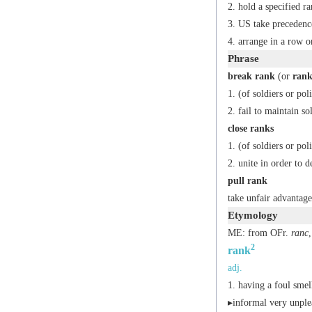
hold a specified ra
US
take precedence
arrange in a row o
Phrase
break rank
(or
rank
(of soldiers or poli
fail to maintain sol
close ranks
(of soldiers or pol
unite in order to 
pull rank
take unfair advantage 
Etymology
ME: from OFr.
ranc
2
rank
adj.
having a foul smel
▸
informal
very unple