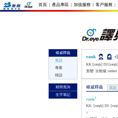
首頁
|
產品專區
|
加值服務
|
客戶服務
|
權威釋義
rank
英語
KK:[ræŋk] DJ:[ræŋk
專業
形變: 比較級:
ranker
韓語
權威釋義
精簡查詢
英語
生字筆記
1
rank
KK:
[ræŋk]
DJ:
[ræŋ
n.