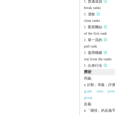
普通成員
break ranks
潰散
close ranks
緊密團結
of the first rank
第一流的
pull rank
濫用職權
rise from the ranks
出身行伍
辨析
同義:
n.分類；等級；評
grade
class
posit
group
反義:
n.「橫排」的反義