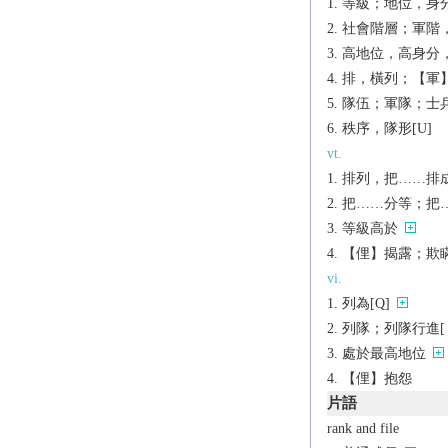
等級；地位，身分[
社會階層；軍階，軍
高地位，高身分，
排，橫列；【軍】
隊伍；軍隊；士兵[t
秩序，隊形[U]
vt.
排列，把……排成
把……分等；把…
等級高於
【俚】揭露；欺瞞；
vi.
列為[Q]
列隊；列隊行進[（+p
處於最高地位
【俚】抱怨
片語
rank and file