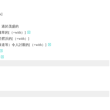
k]
；過於茂盛的
的[（+with）]
沃的[（+with）]
等）令人討厭的[（+with）]