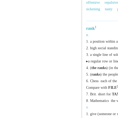
offensive
repulsive
sickening
nasty
1
rank
n.
a position within a
high social standin
a single line of so
▸a regular row or lin
(
the ranks
) (in t
(
ranks
) the people
Chess
each of the 
Compare with
FILE
Brit.
short for
TA
Mathematics
the v
v.
give (someone or s