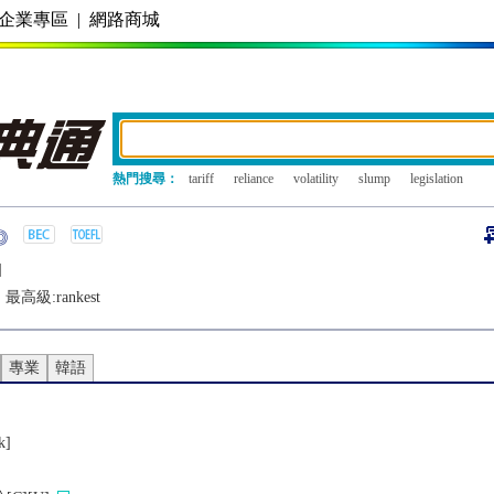
企業專區
|
網路商城
熱門搜尋：
tariff
reliance
volatility
slump
legislation
]
最高級:
rankest
專業
韓語
k]