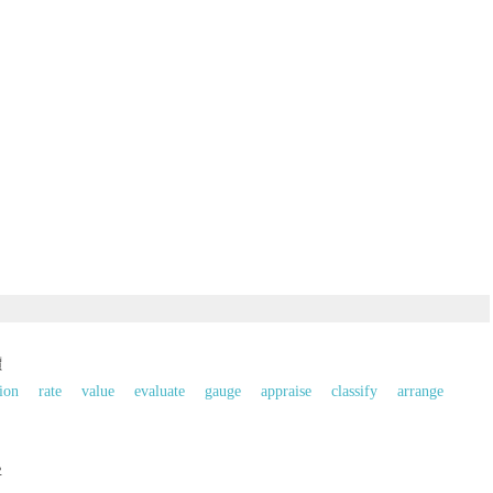
價
ion
rate
value
evaluate
gauge
appraise
classify
arrange
字