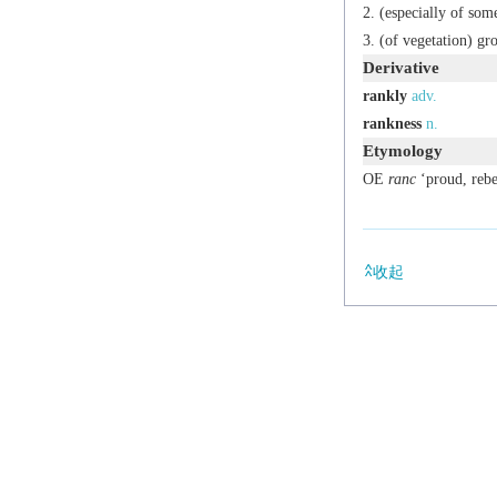
(especially of som
(of vegetation) gr
Derivative
rankly
adv.
rankness
n.
Etymology
OE
ranc
‘proud, rebe
收起