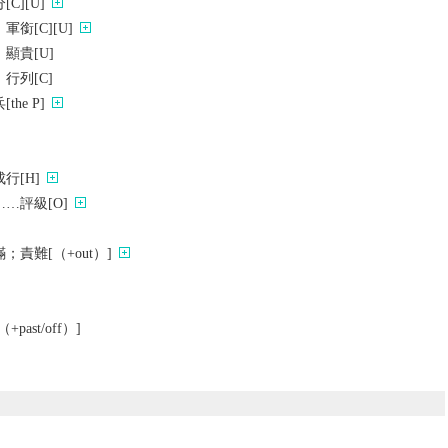
C][U]
銜[C][U]
顯貴[U]
行列[C]
he P]
行[H]
…評級[O]
責難[（+out）]
ast/off）]