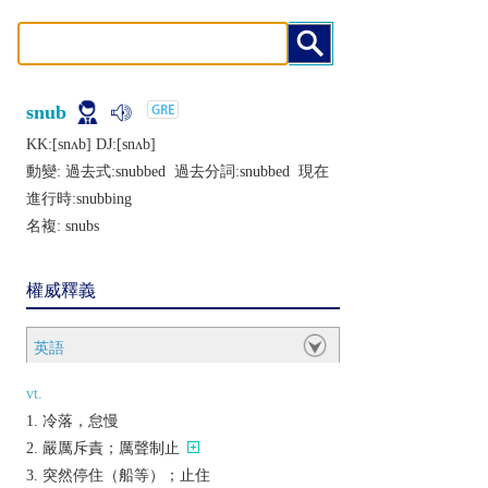
snub
KK:[snʌb] DJ:[snʌb]
動變: 過去式:
snubbed
過去分詞:
snubbed
現在
進行時:
snubbing
名複:
snubs
權威釋義
英語
vt.
冷落，怠慢
嚴厲斥責；厲聲制止
突然停住（船等）；止住