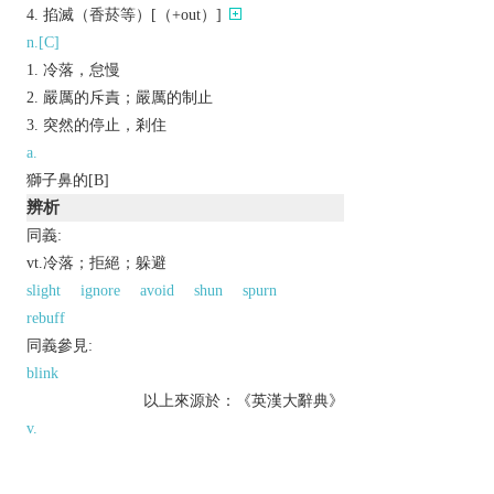
掐滅（香菸等）[（+out）]
n.[C]
冷落，怠慢
嚴厲的斥責；嚴厲的制止
突然的停止，剎住
a.
獅子鼻的[B]
辨析
同義:
vt.冷落；拒絕；躲避
slight
ignore
avoid
shun
spurn
rebuff
同義參見:
blink
以上來源於：《英漢大辭典》
v.
(
snubs
,
snubbing
,
snubbed
)
ignore or spurn disdainfully.