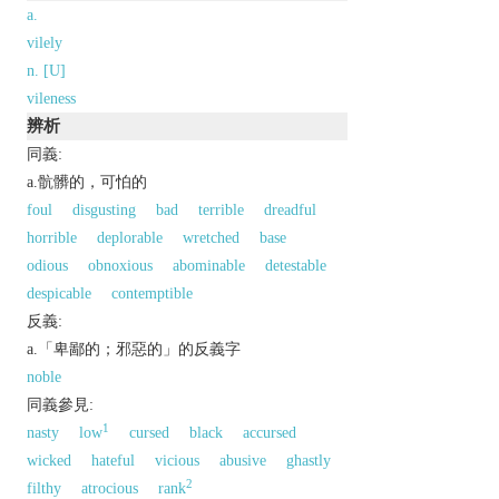
a.
vilely
n. [U]
vileness
辨析
同義:
a.骯髒的，可怕的
foul
disgusting
bad
terrible
dreadful
horrible
deplorable
wretched
base
odious
obnoxious
abominable
detestable
despicable
contemptible
反義:
a.「卑鄙的；邪惡的」的反義字
noble
同義參見:
1
nasty
low
cursed
black
accursed
wicked
hateful
vicious
abusive
ghastly
2
filthy
atrocious
rank