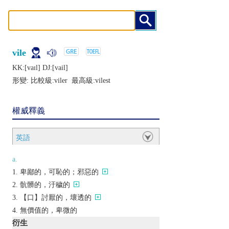
vile
KK:[vaɪl] DJ:[vail]
形變: 比較級:
viler
最高級:
vilest
權威釋義
英語
a.
卑鄙的，可恥的；邪惡的
骯髒的，汙穢的
【口】討厭的，壞透的
無價值的，卑微的
衍生