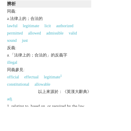
辨析
同義:
a.法律上的；合法的
lawful
legitimate
licit
authorized
permitted
allowed
admissible
valid
sound
just
反義:
a.「法律上的；合法的」的反義字
illegal
同義參見:
1
official
effectual
legitimate
constitutional
allowable
以上來源於：《英漢大辭典》
adj.
relating to, based on, or required by the law.
permitted by law.
N. Amer.
referring to a size of paper that
measures 22 × 35.5 cm (8.5 × 14 inches):