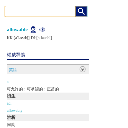
allowable
KK:[ǝˈlaʊǝbḷ] DJ:[ǝˈlauǝbl]
權威釋義
英語
a.
可允許的；可承認的；正當的
衍生
ad.
allowably
辨析
同義: