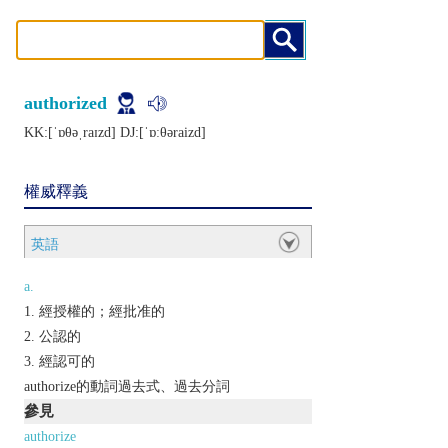
authorized
KK:[ˈɒθǝˌraɪzd] DJ:[ˈɒːθǝraizd]
權威釋義
英語
a.
經授權的；經批准的
公認的
經認可的
authorize的動詞過去式、過去分詞
參見
authorize