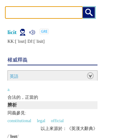
licit
KK:[ˈlɪsɪt] DJ:[ˈlisit]
權威釋義
英語
a.
合法的，正當的
辨析
同義參見:
constitutional
legal
official
以上來源於：《英漢大辭典》
/
ˈlɪsɪt
/