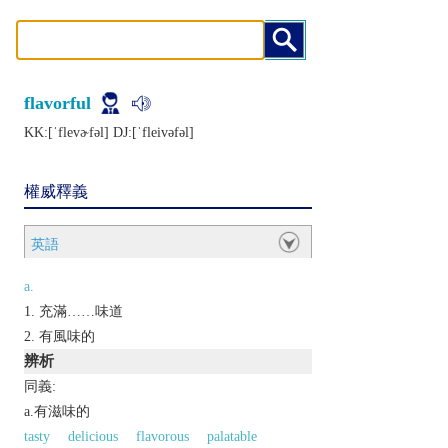
flavorful
KK:[ˈflеvɚfǝl] DJ:[ˈflеivǝfǝl]
權威釋義
英語
a.
充滿……味道
有風味的
辨析
同義:
a.有滋味的
tasty
delicious
flavorous
palatable