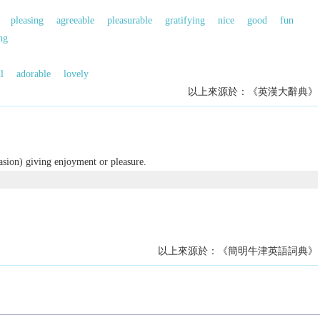
pleasing
agreeable
pleasurable
gratifying
nice
good
fun
ng
l
adorable
lovely
以上來源於：《英漢大辭典》
casion) giving enjoyment or pleasure.
以上來源於：《簡明牛津英語詞典》