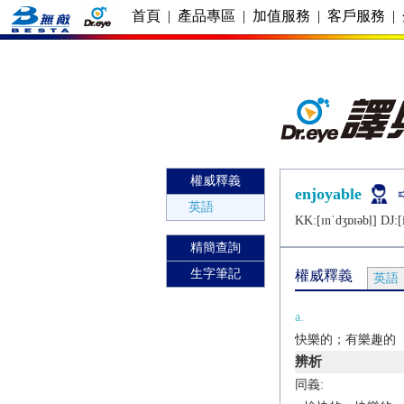
首頁
|
產品專區
|
加值服務
|
客戶服務
|
權威釋義
enjoyable
英語
KK:[ɪnˈdʒɒɪǝbḷ] DJ:[
精簡查詢
生字筆記
權威釋義
英語
a.
快樂的；有樂趣的
辨析
同義: