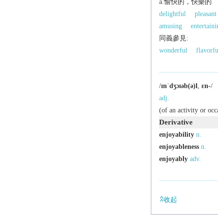
a.愉快的，快樂的
delightful
pleasant
amusing
entertaini
同義參見:
wonderful
flavorfu
/
ɪnˈdʒɔɪəb(ə)l
,
ɛn-
/
adj.
(of an activity or oc
Derivative
enjoyability
n.
enjoyableness
n.
enjoyably
adv.
收起