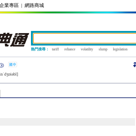
企業專區
|
網路商城
熱門搜尋：
tariff
reliance
volatility
slump
legislation
inˈdʒɒiǝbl]