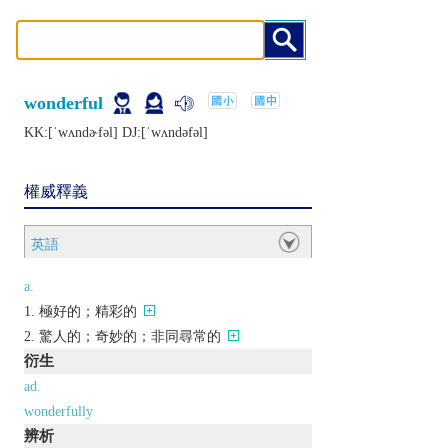
wonderful
KK:[ˈwʌndɚfǝl] DJ:[ˈwʌndǝfǝl]
權威釋義
英語
a.
極好的；精彩的
驚人的；奇妙的；非同尋常的
衍生
ad.
wonderfully
辨析