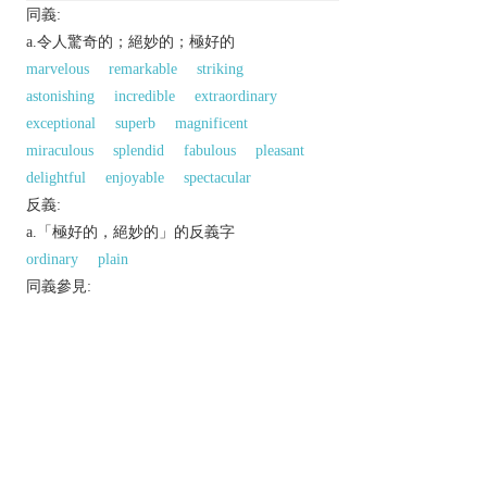
同義:
a.令人驚奇的；絕妙的；極好的
marvelous
remarkable
striking
astonishing
incredible
extraordinary
exceptional
superb
magnificent
miraculous
splendid
fabulous
pleasant
delightful
enjoyable
spectacular
反義:
a.「極好的，絕妙的」的反義字
ordinary
plain
同義參見:
prodigious
phenomenal
terrific
amazing
sensational
singular
dreamy
excellent
exquisite
astounding
stupendous
以上來源於：《英漢大辭典》
adj.
extremely good, pleasant, or remarkable.
Derivative