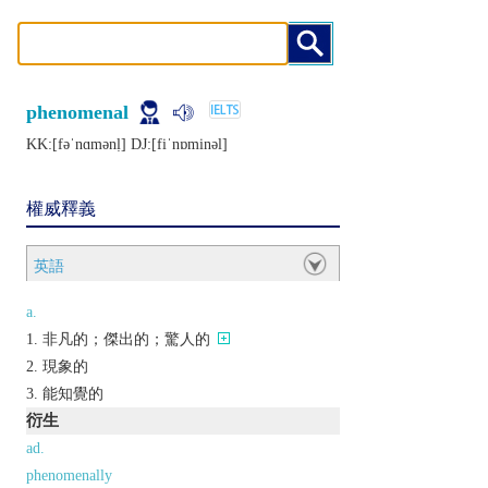
phenomenal
KK:[fǝˈnɑmǝnḷ] DJ:[fiˈnɒminǝl]
權威釋義
英語
a.
非凡的；傑出的；驚人的
現象的
能知覺的
衍生
ad.
phenomenally