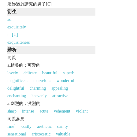
服飾過於講究的男子[C]
衍生
ad.
exquisitely
n. [U]
exquisiteness
辨析
同義:
a.精美的；可愛的
lovely
delicate
beautiful
superb
magnificent
marvelous
wonderful
delightful
charming
appealing
enchanting
heavenly
attractive
a.劇烈的；激烈的
sharp
intense
acute
vehement
violent
同義參見:
1
fine
costly
aesthetic
dainty
sensational
aristocratic
valuable