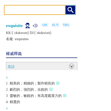
exquisite
KK:[ˈɛkskwɪzɪt] DJ:[ˈеkskwizit]
名複:
exquisites
權威釋義
英語
a.
精美的；精緻的；製作精良的
劇烈的，強烈的，尖銳的
靈敏的，敏銳的；有高度鑑賞力的
精選的
n.