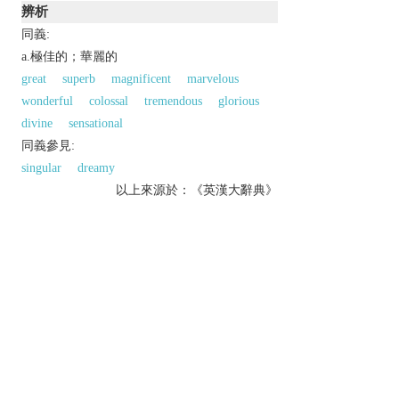
辨析
同義:
a.極佳的；華麗的
great
superb
magnificent
marvelous
wonderful
colossal
tremendous
glorious
divine
sensational
同義參見:
singular
dreamy
以上來源於：《英漢大辭典》
adj.
of great size, amount, or intensity.
▸
informal
excellent.
archaic
causing terror.
Derivative
terrifically
adv.
Etymology
C17: from L.
terrificus
, from
terrere
‘frighten’.
以上來源於：《簡明牛津英語詞典》