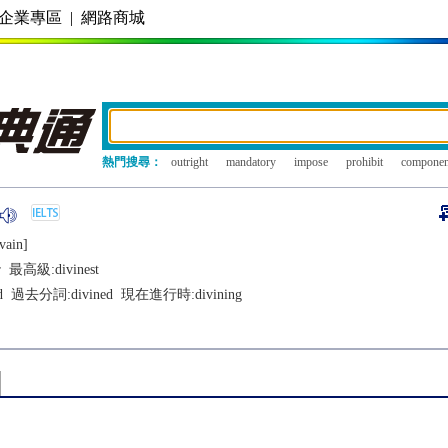
企業專區
|
網路商城
熱門搜尋：
outright
mandatory
impose
prohibit
componen
vain]
r
最高級:
divinest
d
過去分詞:
divined
現在進行時:
divining