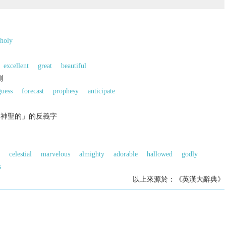
holy
excellent
great
beautiful
測
guess
forecast
prophesy
anticipate
；神聖的」的反義字
celestial
marvelous
almighty
adorable
hallowed
godly
s
以上來源於：《英漢大辭典》