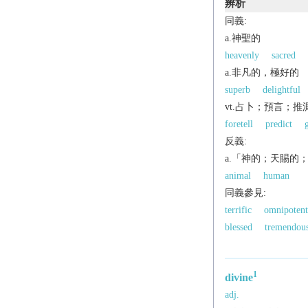
辨析
同義:
a.神聖的
heavenly
sacred
a.非凡的，極好的
superb
delightful
vt.占卜；預言；推
foretell
predict
反義:
a.「神的；天賜的
animal
human
同義參見:
terrific
omnipotent
blessed
tremendou
1
divine
adj.