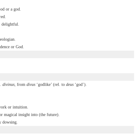
God or a god.
red.
 delightful.
heologian.
idence or God.
L.
divinus
, from
divus
‘godlike’ (rel. to
deus
‘god’).
ork or intuition.
r magical insight into (the future).
y dowsing.