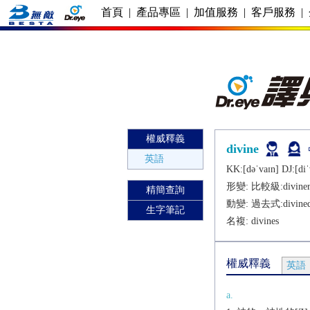
首頁
|
產品專區
|
加值服務
|
客戶服務
|
權威釋義
divine
英語
KK:[dǝˈvaɪn] DJ:[diˈ
形變: 比較級:
divine
精簡查詢
動變: 過去式:
divine
生字筆記
名複:
divines
權威釋義
英語
a.