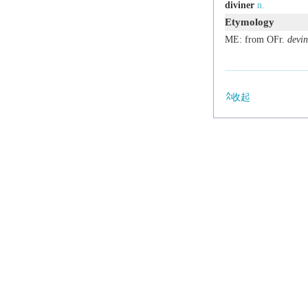
diviner
n.
Etymology
ME: from OFr.
devin
收起