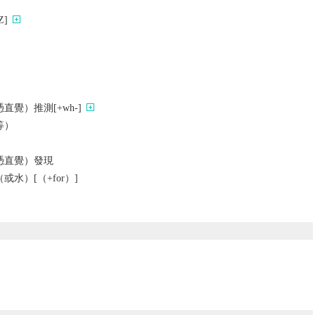
]
覺）推測[+wh-]
等）
憑直覺）發現
水）[（+for）]