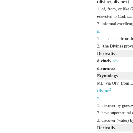
(
diviner
,
divinest
)
of, from, or like 
▸devoted to God; sac
informal
excellent;
n.
dated
a cleric or t
(
the Divine
) prov
Derivative
divinely
adv.
divineness
n.
Etymology
ME: via OFr. from 
2
divine
v.
discover by guessw
have supernatural o
discover (water) b
Derivative