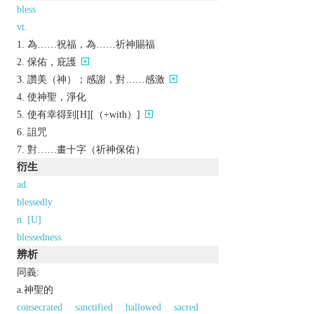
bless
vt.
為……祝福，為……祈神賜福
保佑，庇護
讚美（神）；感謝，對……感激
使神聖，淨化
使有幸得到[H][（+with）]
詛咒
對……畫十字（祈神保佑）
衍生
ad.
blessedly
n. [U]
blessedness
辨析
同義:
a.神聖的
consecrated
sanctified
hallowed
sacred