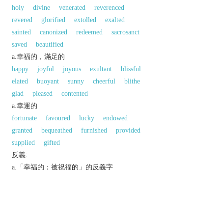
holy
divine
venerated
reverenced
revered
glorified
extolled
exalted
sainted
canonized
redeemed
sacrosanct
saved
beautified
a.幸福的，滿足的
happy
joyful
joyous
exultant
blissful
elated
buoyant
sunny
cheerful
blithe
glad
pleased
contented
a.幸運的
fortunate
favoured
lucky
endowed
granted
bequeathed
furnished
provided
supplied
gifted
反義:
a.「幸福的；被祝福的」的反義字
cursed
同義參見:
adorable
以上來源於：《英漢大辭典》