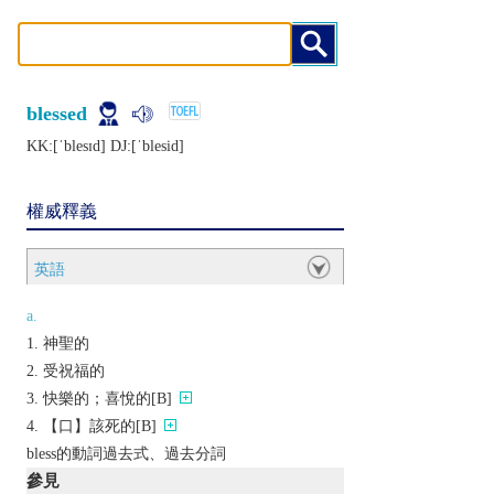
blessed
KK:[ˈblеsɪd] DJ:[ˈblеsid]
權威釋義
英語
a.
神聖的
受祝福的
快樂的；喜悅的[B]
【口】該死的[B]
bless的動詞過去式、過去分詞
參見