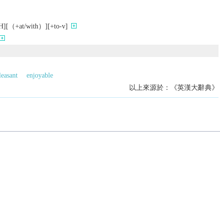
+at/with）][+to-v]
leasant
enjoyable
以上來源於：《英漢大辭典》