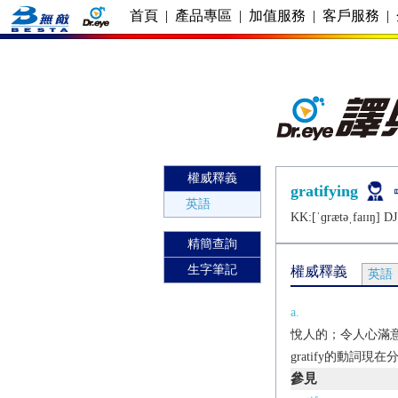
首頁
|
產品專區
|
加值服務
|
客戶服務
|
權威釋義
gratifying
英語
KK:[ˈɡrætǝˌfaɪɪŋ] DJ:
精簡查詢
生字筆記
權威釋義
英語
a.
悅人的；令人心滿
gratify的動詞現
參見