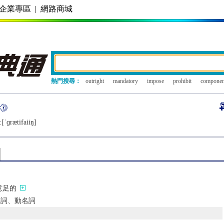
企業專區
|
網路商城
熱門搜尋：
outright
mandatory
impose
prohibit
componen
[ˈɡrætifaiiŋ]
意足的
在分詞、動名詞