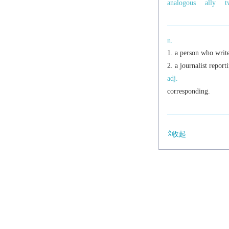
analogous
ally
t
n.
a person who writes
a journalist report
adj.
corresponding.
收起