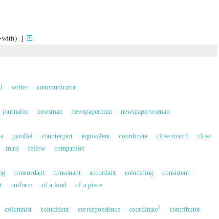
ith）]
l
writer
communicator
journalist
newsman
newspaperman
newspaperwoman
ue
parallel
counterpart
equivalent
coordinate
close match
close
mate
fellow
companion
ng
concordant
consonant
accordant
coinciding
consistent
t
uniform
of a kind
of a piece
1
columnist
coincident
correspondence
coordinate
contributor