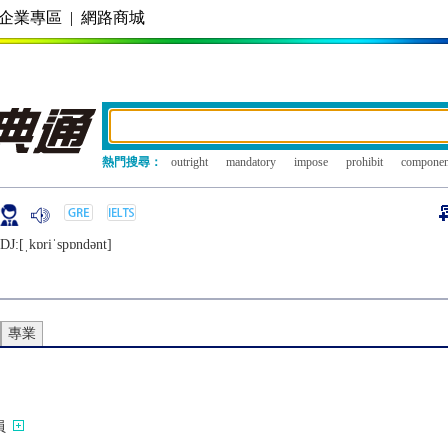
企業專區
|
網路商城
熱門搜尋：
outright
mandatory
impose
prohibit
componen
DJ:[ˌkɒriˈspɒndǝnt]
專業
員