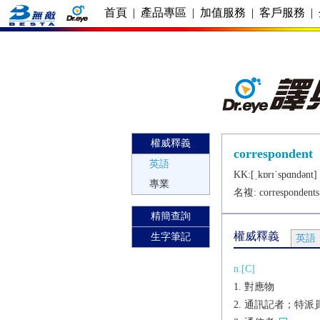
首頁
|
產品專區
|
加值服務
|
客戶服務
|
權威釋義
correspondent
英語
KK:[ˌkɒrɪˈspɑndǝnt] 
專業
名複:
correspondents
精簡查詢
權威釋義
生字筆記
英語
n.[C]
對應物
通訊記者；特派