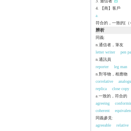
通信者
【商】客戶
a.
符合的，一致的[（+w
辨析
同義:
n.通信者，筆友
letter writer
pen pa
n.通訊員
reporter
leg man
n.對等物，相應物
correlative
analog
replica
close copy
a.一致的，符合的
agreeing
conformi
coherent
equivalen
同義參見:
agreeable
relative