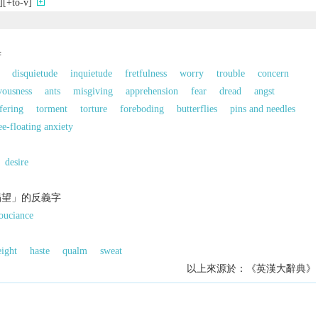
+to-v]
苦
disquietude
inquietude
fretfulness
worry
trouble
concern
vousness
ants
misgiving
apprehension
fear
dread
angst
fering
torment
torture
foreboding
butterflies
pins and needles
ee-floating anxiety
desire
渴望」的反義字
ouciance
ight
haste
qualm
sweat
以上來源於：《英漢大辭典》