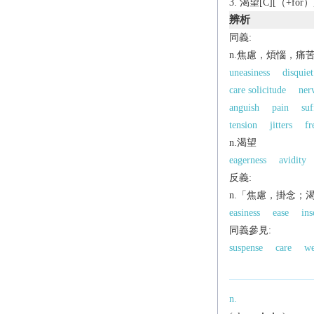
渴望[C][（+for）][
辨析
同義:
n.焦慮，煩惱，痛
uneasiness
disquiet
care solicitude
ner
anguish
pain
suf
tension
jitters
fr
n.渴望
eagerness
avidity
反義:
n.「焦慮，掛念；
easiness
ease
ins
同義參見:
suspense
care
we
n.