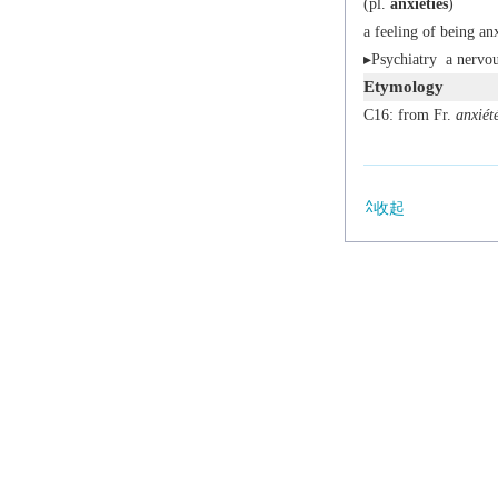
(
pl.
anxieties
)
a feeling of being an
▸
Psychiatry
a nervou
Etymology
C16: from Fr.
anxiét
收起