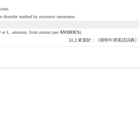
xious.
s disorder marked by excessive uneasiness.
é
or L.
anxietas
, from
anxius
(see
ANXIOUS
).
以上來源於：《簡明牛津英語詞典》