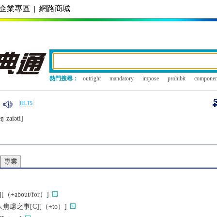
企業專區
|
網路商城
熱門搜尋：
outright
mandatory
impose
prohibit
componen
ŋˈzaiǝti]
專業
（+about/for）]
慮之事[C][（+to）]