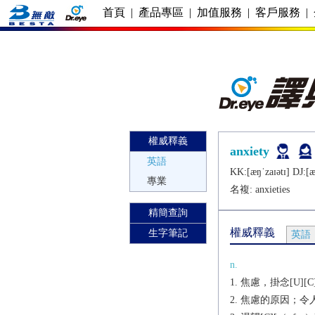
首頁
|
產品專區
|
加值服務
|
客戶服務
|
權威釋義
anxiety
英語
KK:[æŋˈzaɪǝtɪ] DJ:[æ
專業
名複:
anxieties
精簡查詢
權威釋義
生字筆記
英語
n.
焦慮，掛念[U][C][
焦慮的原因；令人焦