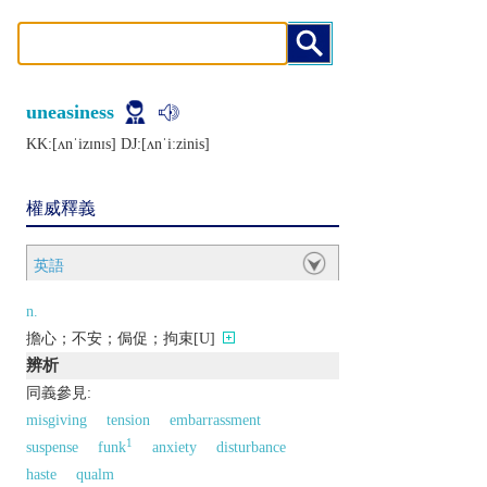
uneasiness
KK:[ʌnˈizɪnɪs] DJ:[ʌnˈiːzinis]
權威釋義
英語
n.
擔心；不安；侷促；拘束[U]
辨析
同義參見:
misgiving
tension
embarrassment
1
suspense
funk
anxiety
disturbance
haste
qualm