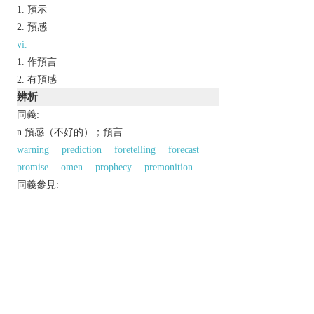
預示
預感
vi.
作預言
有預感
辨析
同義:
n.預感（不好的）；預言
warning
prediction
foretelling
forecast
promise
omen
prophecy
premonition
同義參見:
anxiety
threat
significant
black
sensation
forbidding
feeling
以上來源於：《英漢大辭典》
n.
fearful apprehension.
adj.
ominous.