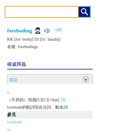
foreboding
KK:[forˈbodɪŋ] DJ:[fɒːˈbǝudiŋ]
名複:
forebodings
權威釋義
英語
n.
（不祥的）預感[U][C][+that]
forebode的動詞現在分詞、動名詞
參見
forebode
vt.