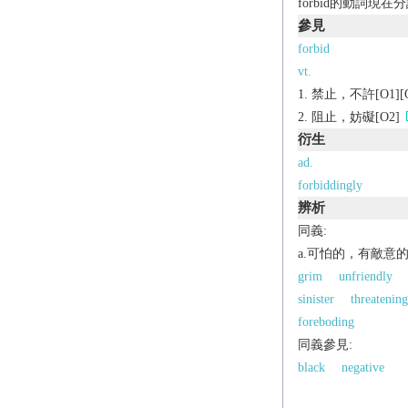
forbid的動詞現
參見
forbid
vt.
禁止，不許[O1][O2]
阻止，妨礙[O2]
衍生
ad.
forbiddingly
辨析
同義:
a.可怕的，有敵意
grim
unfriendly
sinister
threatening
foreboding
同義參見:
black
negative