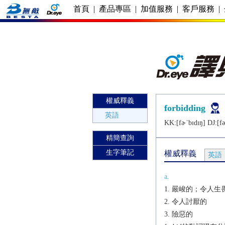
首頁
|
產品專區
|
加值服務
|
客戶服務
|
權威釋義
forbidding
英語
KK:[fɚˈbɪdɪŋ] DJ:[fǝ
精簡查詢
生字筆記
權威釋義
英語
a.
嚴峻的；令人生
令人討厭的
險惡的