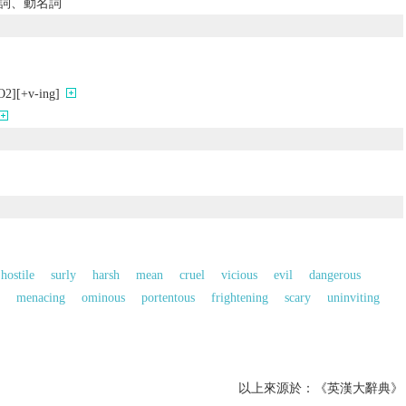
在分詞、動名詞
[+v-ing]
的
hostile
surly
harsh
mean
cruel
vicious
evil
dangerous
menacing
ominous
portentous
frightening
scary
uninviting
以上來源於：《英漢大辭典》