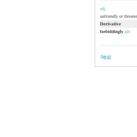
adj.
unfriendly or threate
Derivative
forbiddingly
adv.
收起