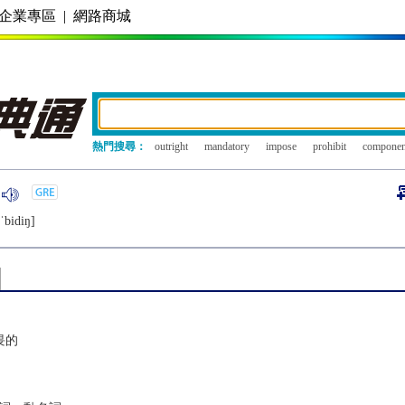
企業專區
|
網路商城
熱門搜尋：
outright
mandatory
impose
prohibit
componen
ˈbidiŋ]
畏的