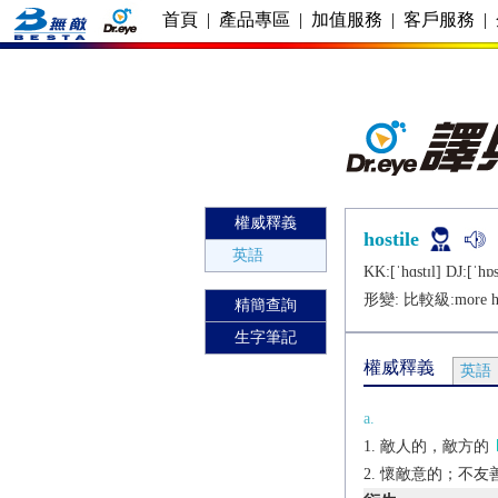
首頁
|
產品專區
|
加值服務
|
客戶服務
|
權威釋義
hostile
英語
KK:[ˈhɑstɪl] DJ:[ˈhɒs
形變: 比較級:
more h
精簡查詢
生字筆記
權威釋義
英語
a.
敵人的，敵方的
懷敵意的；不友善的