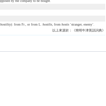
 opposed by the company to be bought.
s
hostility
): from Fr., or from L.
hostilis
, from
hostis
‘stranger, enemy’.
以上來源於：《簡明牛津英語詞典》