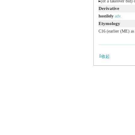
▸(of a takeover bid)
Derivative
hostilely
adv.
Etymology
C16 (earlier (ME) a
收起