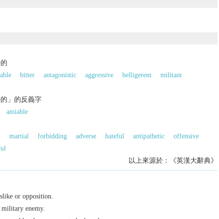
善的
able
bitter
antagonistic
aggressive
belligerent
militant
善的」的反義字
amiable
t
martial
forbidding
adverse
hateful
antipathetic
offensive
ful
以上來源於：《英漢大辭典》
slike or opposition.
 military enemy.