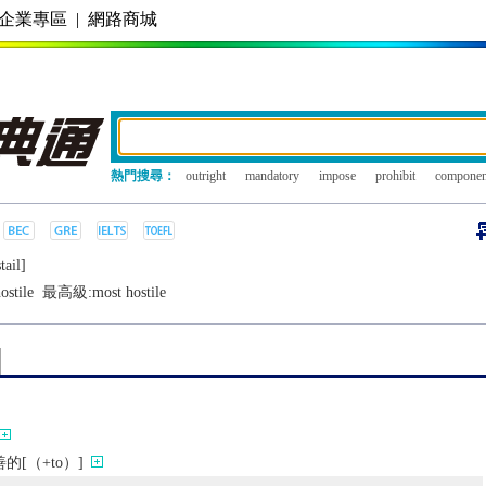
企業專區
|
網路商城
熱門搜尋：
outright
mandatory
impose
prohibit
componen
tail]
ostile
最高級:
most hostile
[（+to）]