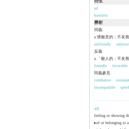
衍生
ad.
hostilely
辨析
同義:
a.懷敵意的；不友
unfriendly
unfavor
反義:
a.「敵人的；不友
friendly
favorable
同義參見:
combative
resistan
incompatible
spite
adj.
feeling or showing di
▸of or belonging to a